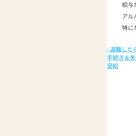
給与
アル
特に
‹ 退職し
手続き＆失
受給