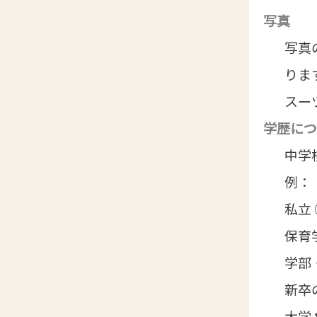
写真
写真
りま
スー
学歴につ
中学
例：
私立
保育
学部
新卒
大学