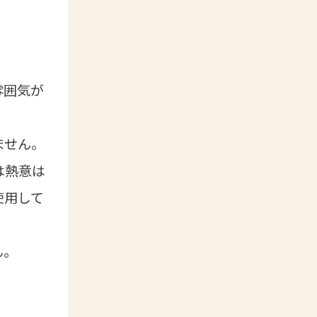
雰囲気が
ません。
は熱意は
使用して
ん。