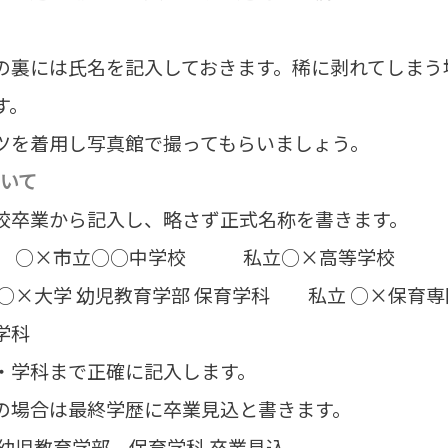
の裏には氏名を記入しておきます。稀に剥れてしまう
す。
ツを着用し写真館で撮ってもらいましょう。
いて
校卒業から記入し、略さず正式名称を書きます。
 ○×市立○○中学校 私立○×高等学校
 ○×大学 幼児教育学部 保育学科 私立 ○×保育
学科
・学科まで正確に記入します。
の場合は最終学歴に卒業見込と書きます。
 幼児教育学部 保育学科 卒業見込