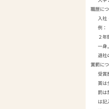
職歴につ
入社
例：
２年
一身
退社
賞罰につ
受賞
賞は
罰は
は記