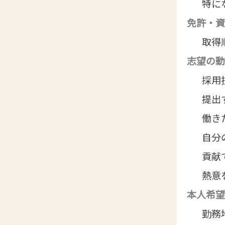
特に
免許・資
取得
志望の動
採用
提出
働き
自分
貢献
熱意
本人希望
勤務