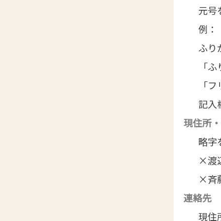
元号
例：
ふり
「ふ
「フ
記入
現住所・
略字
×
×
連絡先
現住